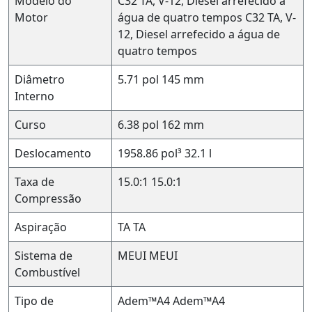
Modelo do
C32 TA, V-12, Diesel arrefecido a
Motor
água de quatro tempos
C32 TA, V-
12, Diesel arrefecido a água de
quatro tempos
Diâmetro
5.71 pol
145 mm
Interno
Curso
6.38 pol
162 mm
Deslocamento
1958.86 pol³
32.1 l
Taxa de
15.0:1
15.0:1
Compressão
Aspiração
TA
TA
Sistema de
MEUI
MEUI
Combustível
Tipo de
Adem™A4
Adem™A4