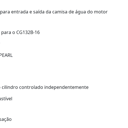
 para entrada e saída da camisa de água do motor
e para o CG132B-16
r
/PEARL
 cilindro controlado independentemente
stível
sação